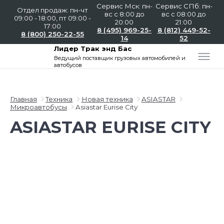
Сервис Мск: пн-
Сервис СПб: пн-
Отдел продаж: пн-чт
вс с 8:00 до
вс с 08:00 до
09:00 - 18:00, пт 09:00 -
20:00
21:00
17:00
8 (495) 969-25-
8 (812) 449-52-
8 (800) 250-22-55
14
52
Лидер Трак энд Бас
Ведущий поставщик
грузовых автомобилей и
автобусов
Главная
Техника
Новая техника
ASIASTAR
Микроавтобусы
Asiastar Eurise City
ASIASTAR EURISE CITY
Слайдшоу