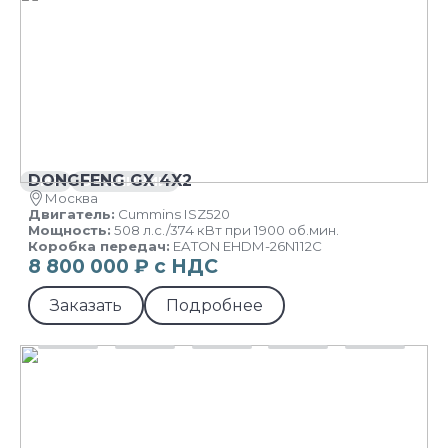
DONGFENG GX 4X2
ХИТ
В НАЛИЧИИ
Москва
Двигатель:
Cummins ISZ520
Мощность:
508 л.с./374 кВт при 1900 об.мин.
Коробка передач:
EATON EHDM-26N112C
8 800 000 ₽ с НДС
Заказать
Подробнее