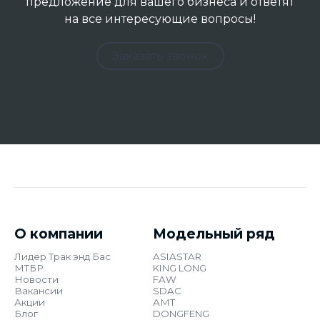
предложение для вашего бизнеса и ответят
на все интересующие вопросы!
Заказать звонок
О компании
Модельный ряд
Лидер Трак энд Бас
ASIASTAR
МТБР
KING LONG
Новости
FAW
Вакансии
SDAC
Акции
АМТ
Блог
DONGFENG