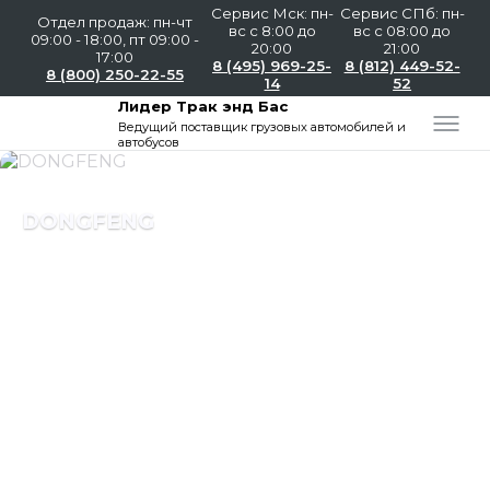
Сервис Мск: пн-
Сервис СПб: пн-
Отдел продаж: пн-чт
вс с 8:00 до
вс с 08:00 до
09:00 - 18:00, пт 09:00 -
20:00
21:00
17:00
8 (495) 969-25-
8 (812) 449-52-
8 (800) 250-22-55
14
52
Лидер Трак энд Бас
Ведущий поставщик
грузовых автомобилей и
автобусов
Слайдшоу
DONGFENG